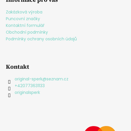
p
y
v
a
Zakázková výroba
ý
t
Puncovní značky
p
í
Kontaktní formulář
i
Obchodní podmínky
s
Podmínky ochrany osobních údajů
u
Kontakt
original-sperk
@
seznam.cz
+420773631133
originalsperk