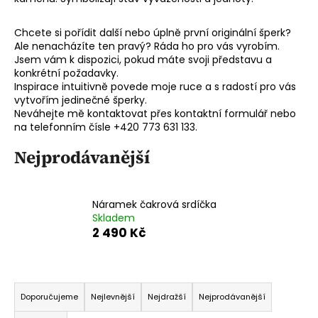
a
j
Chcete si pořídit další nebo úplně první originální šperk?
Ale nenacházíte ten pravý? Ráda ho pro vás vyrobím.
í
Jsem vám k dispozici, pokud máte svoji představu a
t
konkrétní požadavky.
Inspirace intuitivně povede moje ruce a s radostí pro vás
?
vytvořím jedinečné šperky.
Neváhejte mě kontaktovat přes kontaktní formulář nebo
na telefonním čísle +420 773 631 133.
Nejprodávanější
HLEDAT
Náramek čakrová srdíčka
Skladem
D
2 490 Kč
o
p
o
Ř
r
a
Doporučujeme
Nejlevnější
Nejdražší
Nejprodávanější
u
z