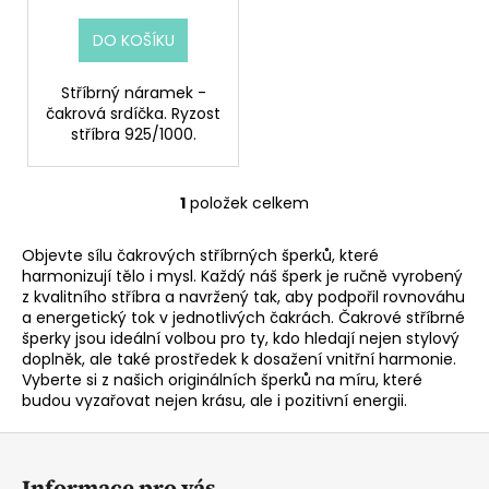
ů
DO KOŠÍKU
Stříbrný náramek -
čakrová srdíčka. Ryzost
stříbra 925/1000.
1
položek celkem
O
v
Objevte sílu čakrových stříbrných šperků, které
l
harmonizují tělo i mysl. Každý náš šperk je ručně vyrobený
á
z kvalitního stříbra a navržený tak, aby podpořil rovnováhu
d
a energetický tok v jednotlivých čakrách. Čakrové stříbrné
a
šperky jsou ideální volbou pro ty, kdo hledají nejen stylový
c
doplněk, ale také prostředek k dosažení vnitřní harmonie.
í
Vyberte si z našich originálních šperků na míru, které
budou vyzařovat nejen krásu, ale i pozitivní energii.
p
r
Z
v
á
k
Informace pro vás