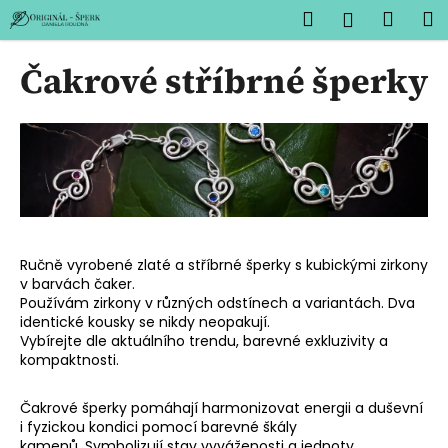
K
Přejít
Hledat
Náku
M
Přihlášen
na
o
obsah
Zpět
Zpět
košík
š
Čakrové stříbrné šperky
í
C
k
o
p
o
t
ř
e
Ručně vyrobené zlaté a stříbrné šperky s kubickými zirkony
v barvách čaker.
b
Používám zirkony v různých odstínech a variantách. Dva
u
identické kousky se nikdy neopakují.
j
Vybírejte dle aktuálního trendu, barevné exkluzivity a
kompaktnosti.
e
t
Čakrové šperky pomáhají harmonizovat energii a duševní
e
i fyzickou kondici pomocí barevné škály
n
kamenů. Symbolizují stav vyváženosti a jednoty.