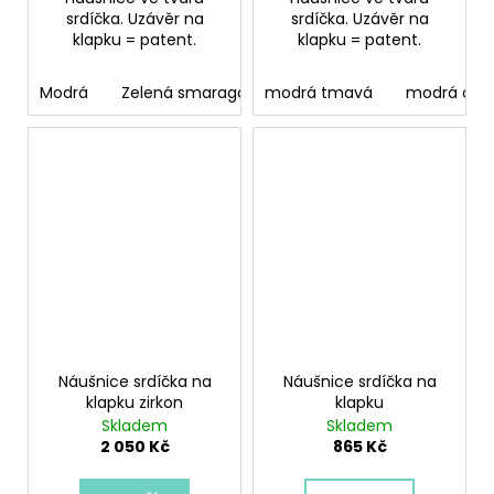
srdíčka. Uzávěr na
srdíčka. Uzávěr na
klapku = patent.
klapku = patent.
Modrá
Zelená smaragdová
modrá tmavá
modrá opá
Náušnice srdíčka na
Náušnice srdíčka na
klapku zirkon
klapku
Skladem
Skladem
2 050 Kč
865 Kč