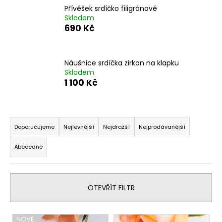
Přívěšek srdíčko filigránové
a
Skladem
j
690 Kč
í
t
?
Náušnice srdíčka zirkon na klapku
Skladem
1 100 Kč
Ř
HLEDAT
a
Doporučujeme
Nejlevnější
Nejdražší
Nejprodávanější
z
Abecedně
e
D
n
o
í
p
OTEVŘÍT FILTR
o
p
r
r
u
V
o
NOVÉ