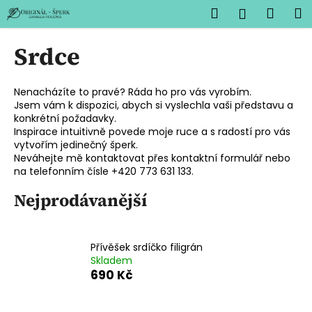
K
Přejít
Hledat
Náku
M
Přihlášen
na
o
obsah
Zpět
Zpět
košík
š
Srdce
í
C
k
o
Nenacházíte to pravé? Ráda ho pro vás vyrobím.
Jsem vám k dispozici, abych si vyslechla vaši představu a
p
konkrétní požadavky.
o
Inspirace intuitivně povede moje ruce a s radostí pro vás
t
vytvořím jedinečný šperk.
Neváhejte mě kontaktovat přes kontaktní formulář nebo
ř
na telefonním čísle +420 773 631 133.
e
Nejprodávanější
b
u
j
Přívěšek srdíčko filigrán
e
Skladem
t
690 Kč
e
n