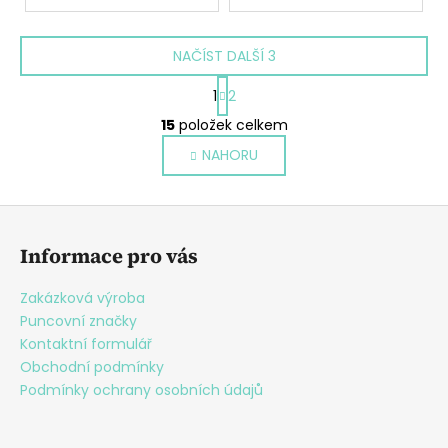
NAČÍST DALŠÍ 3
S
1
2
t
O
r
15
položek celkem
v
á
NAHORU
l
n
k
á
o
d
Z
v
a
á
á
c
Informace pro vás
n
p
í
í
p
a
Zakázková výroba
r
t
Puncovní značky
v
í
Kontaktní formulář
k
Obchodní podmínky
y
Podmínky ochrany osobních údajů
v
ý
p