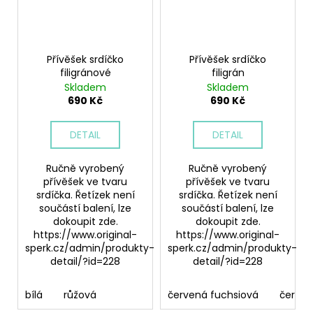
Přívěšek srdíčko
Přívěšek srdíčko
filigránové
filigrán
Skladem
Skladem
690 Kč
690 Kč
DETAIL
DETAIL
Ručně vyrobený
Ručně vyrobený
přívěšek ve tvaru
přívěšek ve tvaru
srdíčka. Řetízek není
srdíčka. Řetízek není
součástí balení, lze
součástí balení, lze
dokoupit zde.
dokoupit zde.
https://www.original-
https://www.original-
sperk.cz/admin/produkty-
sperk.cz/admin/produkty-
detail/?id=228
detail/?id=228
bílá
růžová
červená fuchsiová
červe