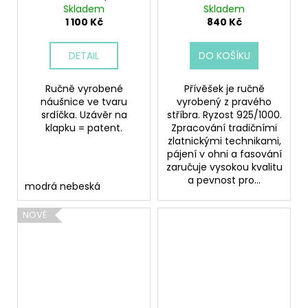
Skladem
Skladem
1 100 Kč
840 Kč
DETAIL
DO KOŠÍKU
Ručně vyrobené
Přívěšek je ručně
náušnice ve tvaru
vyrobený z pravého
srdíčka. Uzávěr na
stříbra. Ryzost 925/1000.
klapku = patent.
Zpracování tradičními
zlatnickými technikami,
pájení v ohni a fasování
zaručuje vysokou kvalitu
a pevnost pro...
modrá nebeská
NOVÉ