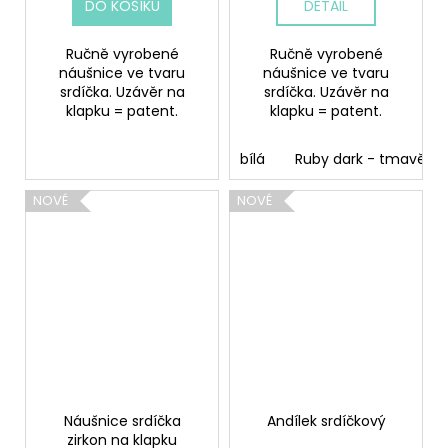
DO KOŠÍKU
DETAIL
Ručně vyrobené
Ručně vyrobené
náušnice ve tvaru
náušnice ve tvaru
srdíčka. Uzávěr na
srdíčka. Uzávěr na
klapku = patent.
klapku = patent.
bílá
Ruby dark - tmavě č
NOVÉ
NOVÉ
Náušnice srdíčka
Andílek srdíčkový
zirkon na klapku