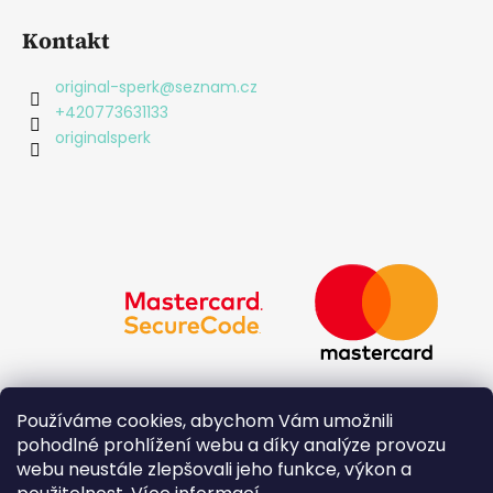
i
Kontakt
s
u
original-sperk
@
seznam.cz
+420773631133
originalsperk
Používáme cookies, abychom Vám umožnili
pohodlné prohlížení webu a díky analýze provozu
webu neustále zlepšovali jeho funkce, výkon a