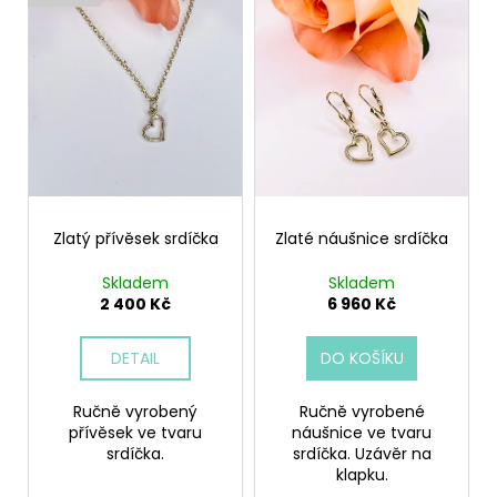
č
ý
d
u
p
u
j
i
e
k
m
s
t
e
p
ů
r
o
ŘETÍZEK
ANKR
d
350
Zlatý přívěsek srdíčka
Zlaté náušnice srdíčka
u
Kč
k
Skladem
Skladem
t
2 400 Kč
6 960 Kč
ů
DETAIL
DO KOŠÍKU
Ručně vyrobený
Ručně vyrobené
přívěsek ve tvaru
náušnice ve tvaru
srdíčka.
srdíčka. Uzávěr na
klapku.