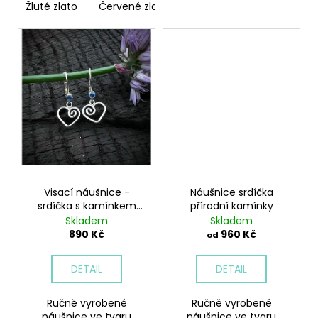
Žluté zlato
Červené zlato
Visací náušnice -
Náušnice srdíčka
srdíčka s kamínkem
přírodní kamínky
nahoře
Skladem
Skladem
890 Kč
960 Kč
od
DETAIL
DETAIL
Ručně vyrobené
Ručně vyrobené
náušnice ve tvaru
náušnice ve tvaru