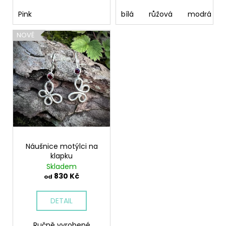
Pink
bílá
růžová
modrá ne
NOVÉ
Náušnice motýlci na
klapku
Skladem
830 Kč
od
DETAIL
Ručně vyrobené