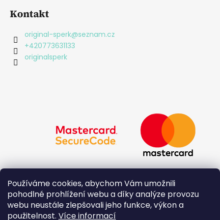
v
ý
Kontakt
p
i
original-sperk
@
seznam.cz
s
+420773631133
u
originalsperk
Používáme cookies, abychom Vám umožnili
pohodlné prohlížení webu a díky analýze provozu
webu neustále zlepšovali jeho funkce, výkon a
použitelnost.
Více informací