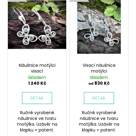
č
ý
d
u
p
u
j
i
e
k
m
s
t
e
p
ů
r
o
PŘÍVĚSEK
ANDĚL
d
790
Náušnice motýlci
Visací náušnice
u
Kč
visací
motýlci
k
Skladem
Skladem
t
1 240 Kč
830 Kč
od
ů
DETAIL
DETAIL
Ručně vyrobené
Ručně vyrobené
náušnice ve tvaru
náušnice ve tvaru
motýlka. Uzávěr na
motýlka. Uzávěr na
klapku = patent.
klapku = patent.