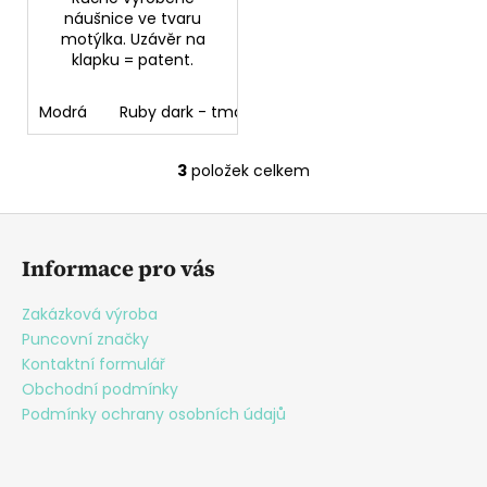
náušnice ve tvaru
motýlka. Uzávěr na
klapku = patent.
Modrá
Ruby dark - tmavě červená
modrá nebeská
3
položek celkem
O
v
Z
l
á
á
Informace pro vás
d
p
a
a
Zakázková výroba
c
t
Puncovní značky
í
í
Kontaktní formulář
p
Obchodní podmínky
r
Podmínky ochrany osobních údajů
v
k
y