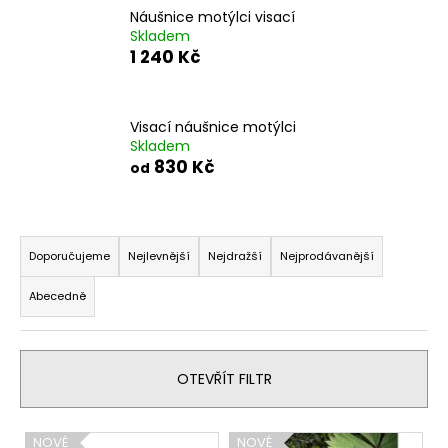
Náušnice motýlci visací
a
Skladem
j
1 240 Kč
í
t
?
Visací náušnice motýlci
Skladem
830 Kč
od
Ř
HLEDAT
a
Doporučujeme
Nejlevnější
Nejdražší
Nejprodávanější
z
Abecedně
e
D
n
o
í
p
OTEVŘÍT FILTR
o
p
r
r
u
V
o
NOVÉ
NOVÉ