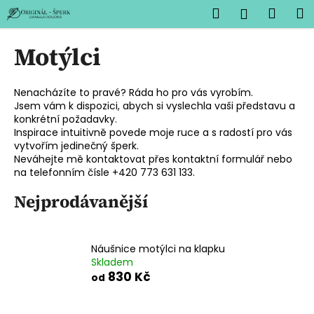
K
Přejít
Hledat
Náku
M
Přihlášen
na
o
obsah
Zpět
Zpět
košík
š
Motýlci
í
C
k
o
Nenacházíte to pravé? Ráda ho pro vás vyrobím.
Jsem vám k dispozici, abych si vyslechla vaši představu a
p
konkrétní požadavky.
o
Inspirace intuitivně povede moje ruce a s radostí pro vás
t
vytvořím jedinečný šperk.
Neváhejte mě kontaktovat přes kontaktní formulář nebo
ř
na telefonním čísle +420 773 631 133.
e
Nejprodávanější
b
u
j
Náušnice motýlci na klapku
e
Skladem
t
830 Kč
od
e
n