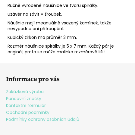
Ručně vyrobené náušnice ve tvaru spirálky.
Uzávěr na závit = šroubek.
Náušnic mají meanuálně vsazený kamínek, takže
nevypadne ani při koupání.
Kubický zirkon má průměr 3 mm.
Rozměr náušnice spirálky je 5 x 7 mm. Každý pár je
originál, proto se může malinko rozměrově lišit.
Z
á
Informace pro vás
p
a
Zakázková výroba
t
Puncovní značky
í
Kontaktní formulář
Obchodní podmínky
Podmínky ochrany osobních údajů