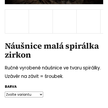
a
j
í
t
?
Náušnice malá spirálka
zirkon
HLEDAT
Ručně vyrobené náušnice ve tvaru spirálky.
Uzávěr na závit = šroubek.
D
o
BARVA
p
o
r
u