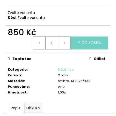
č
u
j
Zvolte variantu
e
Kód:
Zvolte variantu
m
e
850 Kč
Měrná
DO KOŠÍKU
cena:
PŘÍVĚSEK
ANDĚL
BEZPODMÍNEČNOSTI
Zeptat se
Sdílet
950
Kč
Kategorie
:
Náušnice
Záruka
:
2 roky
Materiál
:
stříbro, AG 925/1000
Puncováno
:
Ano
Hmotnost
:
1,00g
Popis
Diskuze