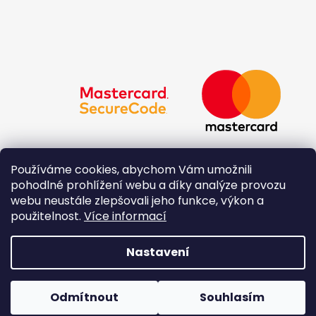
Používáme cookies, abychom Vám umožnili
pohodlné prohlížení webu a díky analýze provozu
webu neustále zlepšovali jeho funkce, výkon a
použitelnost.
Více informací
Nastavení
Vytvořil Shoptet
Copyright 2026
Originál - Šperk Daniela Roudná
.
Odmítnout
Souhlasím
Všechna práva vyhrazena.
Upravit nastavení cookies