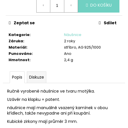
č
Měrná
DO KOŠÍKU
cena:
u
j
e
Zeptat se
Sdílet
m
e
Kategorie
:
Náušnice
Záruka
:
2 roky
Materiál
:
stříbro, AG 925/1000
PŘÍVĚSEK
ANDĚL
Puncováno
:
Ano
LÁSKY
Hmotnost
:
2,4 g
850
Kč
Popis
Diskuze
Ručně vyrobené náušnice ve tvaru motýlka.
Uzávěr na klapku = patent.
náušnice mají manuálně vsazený kamínek v obou
křídlech, takže nevypadne ani při koupání.
Kubické zirkony mají průměr 3 mm.