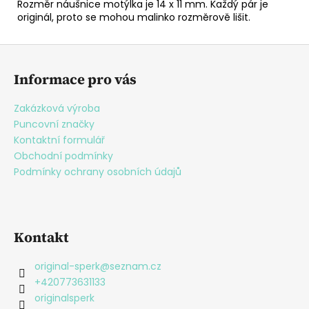
Rozměr náušnice motýlka je 14 x 11 mm. Každý pár je
originál, proto se mohou malinko rozměrově lišit.
Z
á
Informace pro vás
p
a
Zakázková výroba
t
Puncovní značky
í
Kontaktní formulář
Obchodní podmínky
Podmínky ochrany osobních údajů
Kontakt
original-sperk
@
seznam.cz
+420773631133
originalsperk