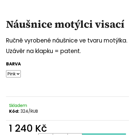
a
j
Náušnice motýlci visací
í
t
?
Ručně vyrobené náušnice ve tvaru motýlka.
Uzávěr na klapku = patent.
BARVA
HLEDAT
D
o
Skladem
p
Kód:
324/RUB
o
r
1 240 Kč
u