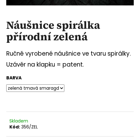
a
j
Náušnice spirálka
í
t
přírodní zelená
?
Ručně vyrobené náušnice ve tvaru spirálky.
Uzávěr na klapku = patent.
HLEDAT
BARVA
D
o
p
o
Skladem
r
Kód:
356/ZEL
u