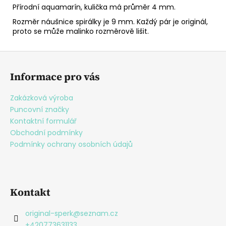
Přírodní aquamarín, kulička má průměr 4 mm.
Rozměr náušnice spirálky je 9 mm. Každý pár je originál,
proto se může malinko rozměrově lišit.
Z
á
Informace pro vás
p
a
Zakázková výroba
t
Puncovní značky
í
Kontaktní formulář
Obchodní podmínky
Podmínky ochrany osobních údajů
Kontakt
original-sperk
@
seznam.cz
+420773631133