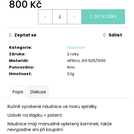
č
800 Kč
u
Měrná
j
DO KOŠÍKU
cena:
e
m
e
Zeptat se
Sdílet
Kategorie
:
Náušnice
PŘÍVĚSEK
Záruka
:
2 roky
ANDĚL
Materiál
:
stříbro, AG 925/1000
BEZPODMÍNEČNOSTI
Puncováno
:
Ano
950
Hmotnost
:
2,1g
Kč
Popis
Diskuze
Ručně vyrobené náušnice ve tvaru spirálky.
Uzávěr na klapku = patent.
Náušnice mají manuálně vpletený kamínek, takže
nevypadne ani při koupání.