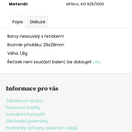
Materiál
:
stříbro, AG 925/1000
Popis
Diskuze
Barvy nesouvisý s řetízkem!
Rozměr přívěšku: 29x29mm
Váha: 1,8g
Řetízek není součástí balení, lze dokoupit
zde
.
Z
á
Informace pro vás
p
a
Zakázková výroba
t
Puncovní značky
í
Kontaktní formulář
Obchodní podmínky
Podmínky ochrany osobních údajů