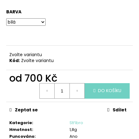
č
u
BARVA
j
e
m
e
PŘÍVĚSEK
Zvolte variantu
ANDĚL
Kód:
Zvolte variantu
790
Kč
od
700 Kč
Měrná
DO KOŠÍKU
cena:
Zeptat se
Sdílet
Kategorie
:
Stříbro
Hmotnost
:
1,8g
Puncováno
:
Ano