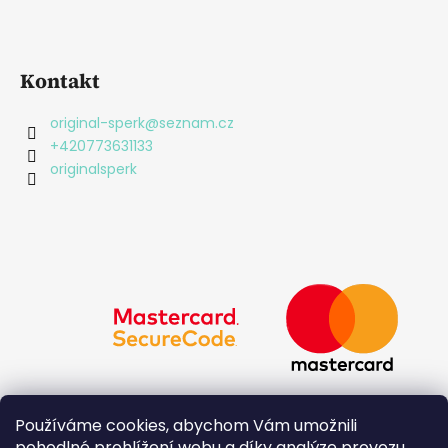
Kontakt
original-sperk
@
seznam.cz
+420773631133
originalsperk
Používáme cookies, abychom Vám umožnili
pohodlné prohlížení webu a díky analýze provozu