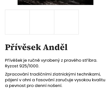
a
j
í
t
?
Přívěsek Anděl
HLEDAT
Přívěšek je ručně vyrobený z pravého stříbra.
Ryzost 925/1000.
Zpracování tradičními zlatnickými technikami,
D
pájení v ohni a fasování zaručuje vysokou kvalitu
o
a pevnost pro denní nošení.
p
o
r
u