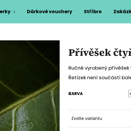
erky
Dárkové vouchery
Stříbro
Zakázk
Co potřebujete najít?
Přívěšek čty
HLEDAT
Ručně vyrobený přívěšek v
Řetízek není součástí bal
Doporučujeme
BARVA
Zvolte variantu