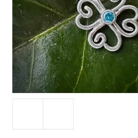
ŘETÍZEK ANKR
350 Kč