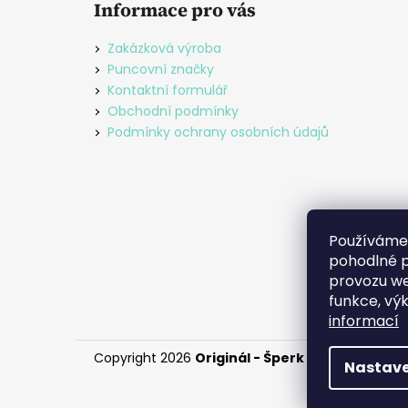
Informace pro vás
p
a
Zakázková výroba
t
Puncovní značky
í
Kontaktní formulář
Obchodní podmínky
Podmínky ochrany osobních údajů
Používáme
pohodlné p
provozu we
funkce, vý
informací
Copyright 2026
Originál - Šperk Daniela Roud
Nastave