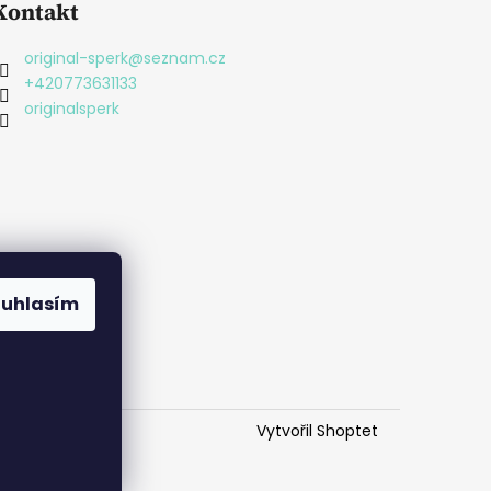
Kontakt
original-sperk
@
seznam.cz
+420773631133
originalsperk
ouhlasím
Vytvořil Shoptet