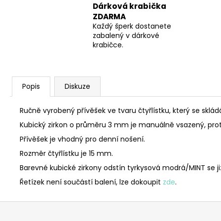
Dárková krabička
ZDARMA
Každý šperk dostanete
zabalený v dárkové
krabičce.
Popis
Diskuze
Ručně vyrobený přívěšek ve tvaru čtyřlístku, který se skl
Kubický zirkon o průměru 3 mm je manuálně vsazený, prot
Přívěšek je vhodný pro denní nošení.
Rozměr čtyřlístku je 15 mm.
Barevné kubické zirkony odstín tyrkysová modrá/MINT se již
Řetízek není součástí balení, lze dokoupit
zde
.
Z
á