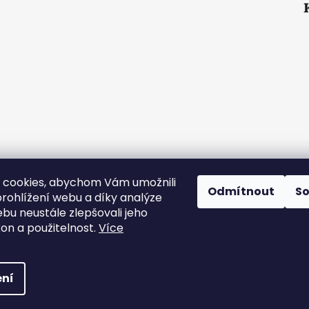
 cookies, abychom Vám umožnili
Odmítnout
S
rohlížení webu a díky analýze
bu neustále zlepšovali jeho
kon a použitelnost.
Více
ná
. Všechna práva vyhrazena.
Upravit nastavení cookies
ní