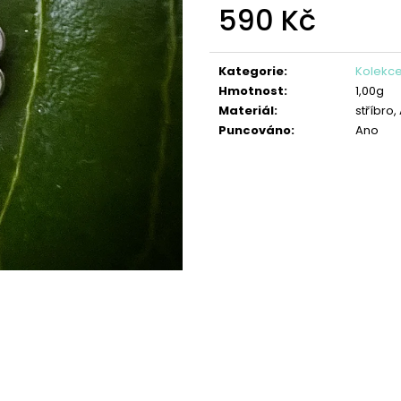
PŘÍVĚŠEK SRDÍČKO FILIGRÁN
PŘÍVĚSEK ANDĚL
590 Kč
690 Kč
850 Kč
Měrná
cena:
Kategorie
:
Kolekc
Hmotnost
:
1,00g
Materiál
:
stříbro
Puncováno
:
Ano