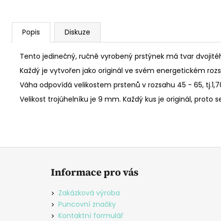
Popis
Diskuze
Tento jedinečný, ručně vyrobený prstýnek má tvar dvojitéh
Každý je vytvořen jako originál ve svém energetickém roz
Váha odpovídá velikostem prstenů v rozsahu 45 - 65, tj.1,70
Velikost trojúhelníku je 9 mm. Každý kus je originál, proto
Z
á
Informace pro vás
p
a
Zakázková výroba
t
Puncovní značky
í
Kontaktní formulář