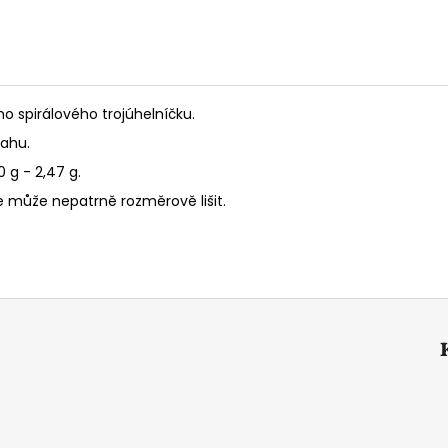
o spirálového trojúhelníčku.
sahu.
 g - 2,47 g.
 se může nepatrně rozměrově lišit.