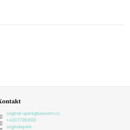
Kontakt
original-sperk
@
seznam.cz
+420773631133
originalsperk