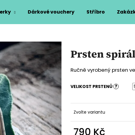
erky
Dárkové vouchery
Stříbro
Zakázk
Co potřebujete najít?
Prsten spirá
HLEDAT
Ručně vyrobený prsten ve 
Doporučujeme
VELIKOST PRSTENŮ
?
Zvolte variantu
790 Kč