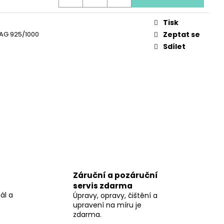
 LÁSKY
Tisk
, AG 925/1000
Zeptat se
Sdílet
Záruční a pozáruční
servis zdarma
ál a
Úpravy, opravy, čištění a
upravení na míru je
zdarma.