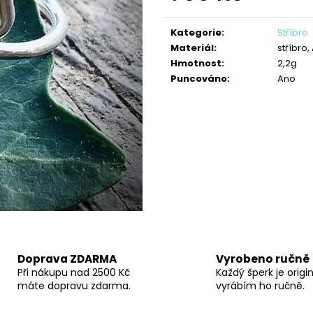
PŘÍVĚŠEK SRDÍČKO FILIGRÁN
PŘÍVĚSEK ANDĚL
Měrná
690 Kč
850 Kč
cena:
Kategorie
:
Stříbro
Materiál
:
stříbro
Hmotnost
:
2,2g
Puncováno
:
Ano
Doprava ZDARMA
Vyrobeno ručně
Při nákupu nad 2500 Kč
Každý šperk je origin
máte dopravu zdarma.
vyrábím ho ručně.