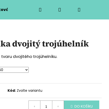
Hledat
Přihlášení
Nákupní
ová výroba
O mně
Kontaktní formulář
košík
lka dvojitý trojúhelník
tvaru dvojitého trojúhelníku.
Kód:
Zvolte variantu
Následující
DO KOŠÍKU