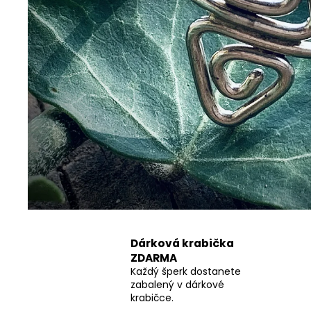
ŘETÍZEK ANKR
350 Kč
Dárková krabička
ZDARMA
Každý šperk dostanete
zabalený v dárkové
krabičce.