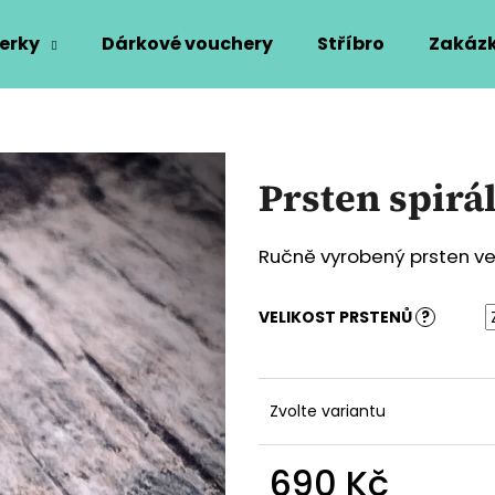
erky
Dárkové vouchery
Stříbro
Zakázk
Co potřebujete najít?
Prsten spirá
HLEDAT
Ručně vyrobený prsten ve t
Doporučujeme
VELIKOST PRSTENŮ
?
Zvolte variantu
690 Kč