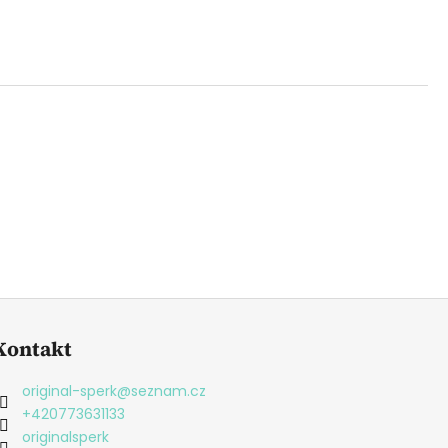
Kontakt
original-sperk
@
seznam.cz
+420773631133
originalsperk