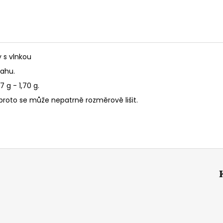
 s vlnkou
sahu.
 g - 1,70 g.
l, proto se může nepatrně rozměrově lišit.