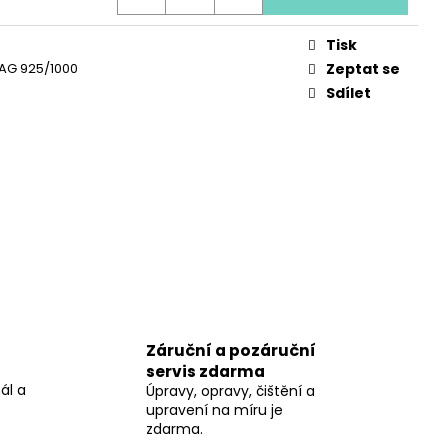
 LÁSKY
Tisk
, AG 925/1000
Zeptat se
Sdílet
Záruční a pozáruční
servis zdarma
ál a
Úpravy, opravy, čištění a
upravení na míru je
zdarma.