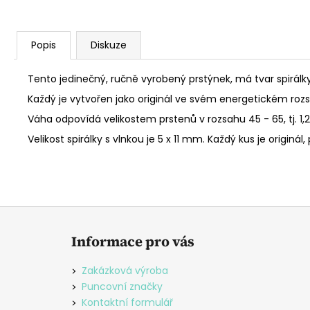
Popis
Diskuze
Tento jedinečný, ručně vyrobený prstýnek, má tvar spirálky
Každý je vytvořen jako originál ve svém energetickém roz
Váha odpovídá velikostem prstenů v rozsahu 45 - 65, tj. 1,27
Velikost spirálky s vlnkou je 5 x 11 mm. Každý kus je originá
Z
á
Informace pro vás
p
a
Zakázková výroba
t
Puncovní značky
í
Kontaktní formulář