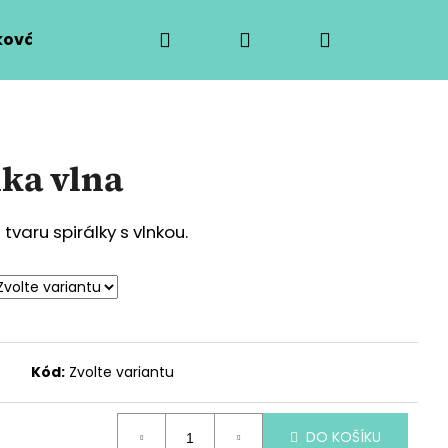
Hledat
Přihlášení
Nákupní
ová výroba
O mně
Kontaktní formulář
košík
lka vlna
varu spirálky s vlnkou.
Kód:
Zvolte variantu
Následující
DO KOŠÍKU