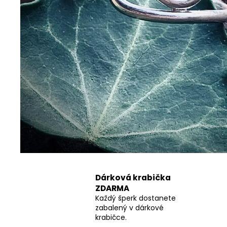
ŘETÍZEK ANKR
350 Kč
Dárková krabička
ZDARMA
Každý šperk dostanete
zabalený v dárkové
krabičce.