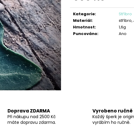
PŘÍVĚŠEK SRDÍČKO FILIGRÁN
PŘÍVĚSEK ANDĚL
Měrná
690 Kč
850 Kč
cena:
Kategorie
:
Stříbro
Materiál
:
stříbro
Hmotnost
:
1,6g
Puncováno
:
Ano
Doprava ZDARMA
Vyrobeno ručně
Při nákupu nad 2500 Kč
Každý šperk je origin
máte dopravu zdarma.
vyrábím ho ručně.