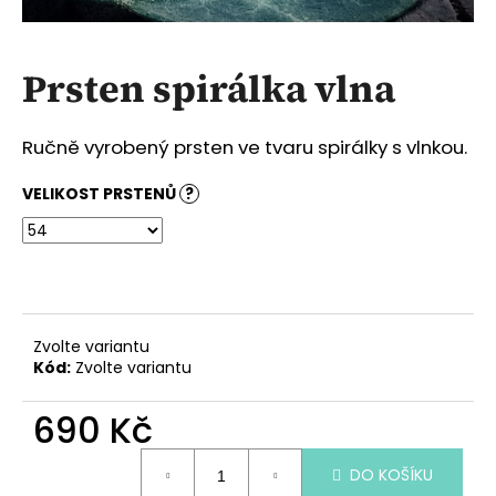
a
j
Prsten spirálka vlna
í
t
?
Ručně vyrobený prsten ve tvaru spirálky s vlnkou.
VELIKOST PRSTENŮ
?
HLEDAT
Zvolte variantu
D
Kód:
Zvolte variantu
o
p
690 Kč
o
r
Měrná
u
DO KOŠÍKU
cena: