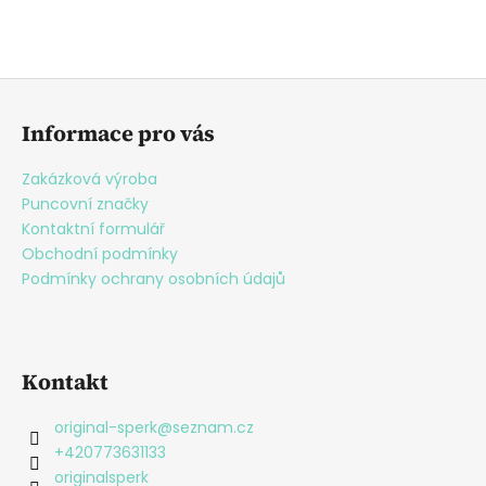
Z
á
Informace pro vás
p
a
Zakázková výroba
t
Puncovní značky
í
Kontaktní formulář
Obchodní podmínky
Podmínky ochrany osobních údajů
Kontakt
original-sperk
@
seznam.cz
+420773631133
originalsperk