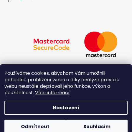
Používáme cookies, abychom Vám umožnili
pohodlné prohlížení webu a díky analýze provozu
webu neustále zlepšovali jeho funkce, výkon a
použitelnost.
Více informací
Nastavení
Vytvořil Shoptet
Copyright 2026
Originál - Šperk Daniela Roudná
.
Odmítnout
Souhlasím
Všechna práva vyhrazena.
Upravit nastavení cookies