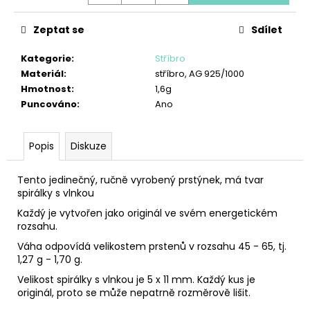
č
u
Zeptat se
Sdílet
j
e
Kategorie
:
Stříbro
m
Materiál
:
stříbro, AG 925/1000
e
Hmotnost
:
1,6g
Puncováno
:
Ano
ŘETÍZEK
PANCR
Popis
Diskuze
350
Kč
Tento jedinečný, ručně vyrobený prstýnek, má tvar
spirálky s vlnkou
Každý je vytvořen jako originál ve svém energetickém
rozsahu.
Váha odpovídá velikostem prstenů v rozsahu 45 - 65, tj.
1,27 g - 1,70 g.
Velikost spirálky s vlnkou je 5 x 11 mm. Každý kus je
originál, proto se může nepatrně rozměrově lišit.