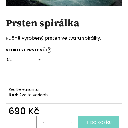
a
j
Prsten spirálka
í
t
?
Ručně vyrobený prsten ve tvaru spirálky.
VELIKOST PRSTENŮ
?
HLEDAT
Zvolte variantu
D
Kód:
Zvolte variantu
o
p
690 Kč
o
r
Měrná
u
DO KOŠÍKU
cena: