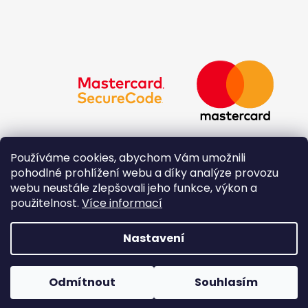
Používáme cookies, abychom Vám umožnili
pohodlné prohlížení webu a díky analýze provozu
webu neustále zlepšovali jeho funkce, výkon a
použitelnost.
Více informací
Nastavení
Vytvořil Shoptet
Copyright 2026
Originál - Šperk Daniela Roudná
.
Odmítnout
Souhlasím
Všechna práva vyhrazena.
Upravit nastavení cookies