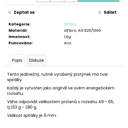
č
u
Zeptat se
Sdílet
j
e
Kategorie
:
Stříbro
m
Materiál
:
stříbro, AG 925/1000
e
Hmotnost
:
1,6g
Puncováno
:
Ano
PŘÍVĚSEK
ANDĚL
LÁSKY
Popis
Diskuze
850
Kč
Tento jedinečný, ručně vyrobený prstýnek má tvar
spirálky.
Každý je vytvořen jako originál ve svém energetickém
rozsahu.
Váha odpovídá velikostem prstenů v rozsahu 49 - 65,
tj.1,53 g - 1,80 g.
Velikost spirálky je 9 mm.