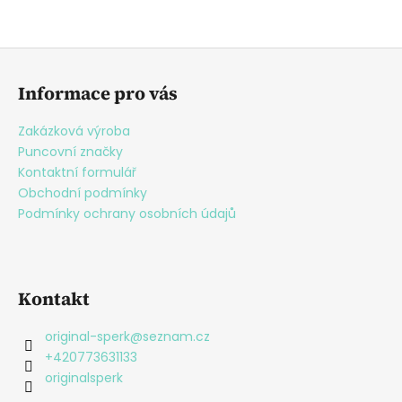
Z
á
Informace pro vás
p
a
Zakázková výroba
t
Puncovní značky
í
Kontaktní formulář
Obchodní podmínky
Podmínky ochrany osobních údajů
Kontakt
original-sperk
@
seznam.cz
+420773631133
originalsperk