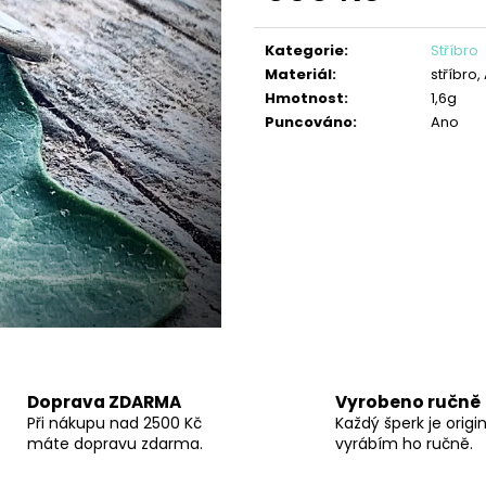
PŘÍVĚŠEK SRDÍČKO FILIGRÁN
PŘÍVĚSEK ANDĚL
Měrná
690 Kč
850 Kč
cena:
Kategorie
:
Stříbro
Materiál
:
stříbro
Hmotnost
:
1,6g
Puncováno
:
Ano
Doprava ZDARMA
Vyrobeno ručně
Při nákupu nad 2500 Kč
Každý šperk je origin
máte dopravu zdarma.
vyrábím ho ručně.