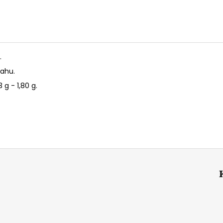
.
sahu.
 g - 1,80 g.