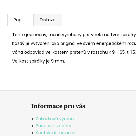
Popis
Diskuze
Tento jedinečný, ručně vyrobený prstýnek má tvar spirálky
Každý je vytvořen jako originál ve svém energetickém roz
Váha odpovídá velikostem prstenů v rozsahu 49 - 65, tj.1,53
Velikost spirálky je 9 mm.
Z
á
Informace pro vás
p
a
Zakázková výroba
t
Puncovní značky
í
Kontaktní formulář