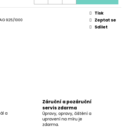
 LÁSKY
Tisk
, AG 925/1000
Zeptat se
Sdílet
Záruční a pozáruční
servis zdarma
ál a
Úpravy, opravy, čištění a
upravení na míru je
zdarma.