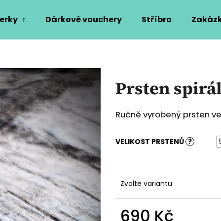
erky
Dárkové vouchery
Stříbro
Zakázk
Co potřebujete najít?
Prsten spirá
HLEDAT
Ručně vyrobený prsten ve 
Doporučujeme
VELIKOST PRSTENŮ
?
Zvolte variantu
690 Kč