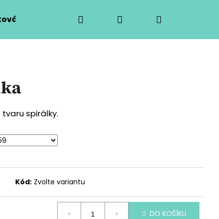
Hledat
Přihlášení
Nákupní
ová výroba
O mně
Kontaktní formulář
košík
lka
tvaru spirálky.
Kód:
Zvolte variantu
Následující
DO KOŠÍKU