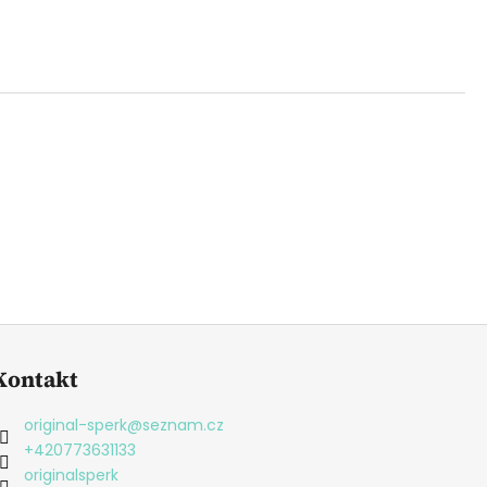
Kontakt
original-sperk
@
seznam.cz
+420773631133
originalsperk