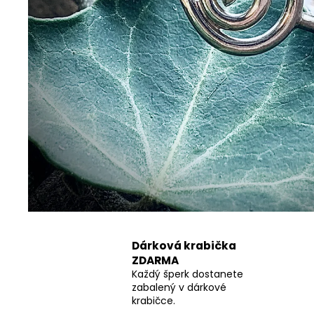
ŘETÍZEK ANKR
350 Kč
Dárková krabička
ZDARMA
Každý šperk dostanete
zabalený v dárkové
krabičce.